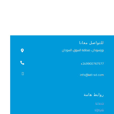
للتواصل معانا
بورتسودان، منطقة السوق، السودان
249900767577​+
info@iatl-sd.com
روابط هامة
خدماتنا
شركاؤنا