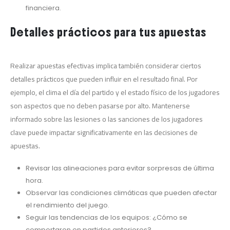
financiera.
Detalles prácticos para tus apuestas
Realizar apuestas efectivas implica también considerar ciertos
detalles prácticos que pueden influir en el resultado final. Por
ejemplo, el clima el día del partido y el estado físico de los jugadores
son aspectos que no deben pasarse por alto. Mantenerse
informado sobre las lesiones o las sanciones de los jugadores
clave puede impactar significativamente en las decisiones de
apuestas.
Revisar las alineaciones para evitar sorpresas de última
hora.
Observar las condiciones climáticas que pueden afectar
el rendimiento del juego.
Seguir las tendencias de los equipos: ¿Cómo se
comportaron en partidos anteriores?