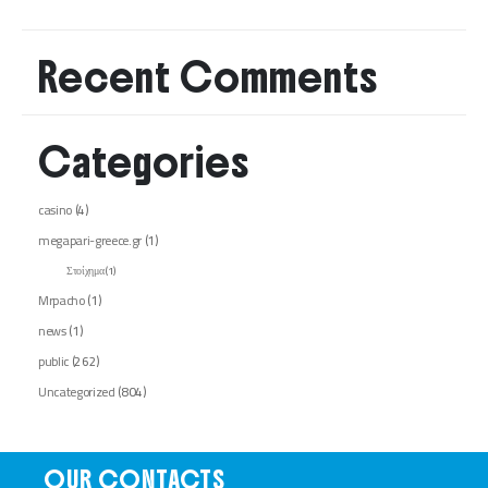
Recent Comments
Categories
casino
(4)
megapari-greece.gr
(1)
Στοίχημα
(1)
Mrpacho
(1)
news
(1)
public
(262)
Uncategorized
(804)
OUR CONTACTS