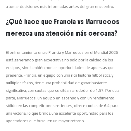
a tomar decisiones más informadas antes del gran encuentro.
¿Qué hace que Francia vs Marruecos
merezca una atención más cercana?
El enfrentamiento entre Francia y Marruecos en el Mundial 2026
está generando gran expectativa no solo por la calidad de los
equipos, sino también por las oportunidades de apuestas que
presenta. Francia, un equipo con una rica historia futbolística y
múltiples títulos, tiene una probabilidad de ganar bastante
significativa, con cuotas que se sitúan alrededor de 1.57. Por otra
parte, Marruecos, un equipo en ascenso y con un rendimiento
sólido en las competiciones recientes, ofrece cuotas de 6.4 para
una victoria, lo que brinda una excelente oportunidad para los
apostadores que busquen un mayor retorno.