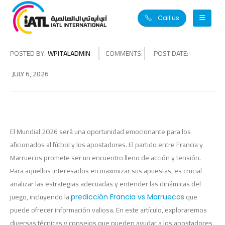
Call us
POSTED BY:
WPITALADMIN
COMMENTS:
POST DATE:
JULY 6, 2026
El Mundial 2026 será una oportunidad emocionante para los
aficionados al fútbol y los apostadores. El partido entre Francia y
Marruecos promete ser un encuentro lleno de acción y tensión.
Para aquellos interesados en maximizar sus apuestas, es crucial
analizar las estrategias adecuadas y entender las dinámicas del
juego, incluyendo la
que
predicción Francia vs Marruecos
puede ofrecer información valiosa. En este artículo, exploraremos
diversas técnicas y consejos que pueden ayudar a los apostadores