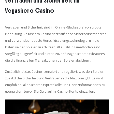
Vertrauen und Sicherheit im
Vegashero Casino
Vertrauen und Sicherheit sind im Online-Glücksspiel von größter
Bedeutung. Vegashero Casino setzt auf hohe Sicherheitsstandards
und verwendet neueste Verschlüsselungstechnologie, um die
Daten seiner Spieler zu schützen. Alle Zahlungsmethoden sind
sorgfältig ausgewählt und bieten zuverlässige Sicherheitsfeatures,
die die finanziellen Transaktionen der Spieler absichern.
Zusätzlich ist das Casino lizenziert und reguliert, was den Spielern
zusätzliche Sicherheit und Vertrauen in die Plattform gibt. Es wird
empfohlen, alle Sicherheitsprotokolle und Lizenzinformationen zu
überprüfen, bevor Sie Geld auf Ihr Casino-Konto einzahlen.