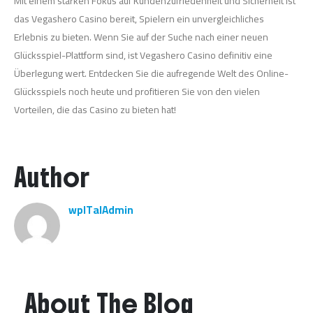
Mit einem starken Fokus auf Kundenzufriedenheit und Sicherheit ist
das Vegashero Casino bereit, Spielern ein unvergleichliches
Erlebnis zu bieten. Wenn Sie auf der Suche nach einer neuen
Glücksspiel-Plattform sind, ist Vegashero Casino definitiv eine
Überlegung wert. Entdecken Sie die aufregende Welt des Online-
Glücksspiels noch heute und profitieren Sie von den vielen
Vorteilen, die das Casino zu bieten hat!
Author
wpITalAdmin
About The Blog