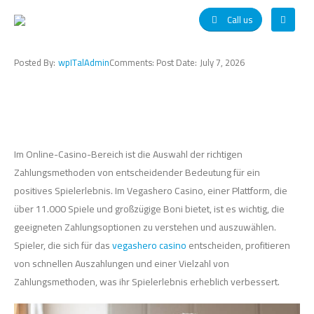
Call us
Posted By:
wpITalAdmin
Comments:
Post Date:
July 7, 2026
Im Online-Casino-Bereich ist die Auswahl der richtigen
Zahlungsmethoden von entscheidender Bedeutung für ein
positives Spielerlebnis. Im Vegashero Casino, einer Plattform, die
über 11.000 Spiele und großzügige Boni bietet, ist es wichtig, die
geeigneten Zahlungsoptionen zu verstehen und auszuwählen.
Spieler, die sich für das
vegashero casino
entscheiden, profitieren
von schnellen Auszahlungen und einer Vielzahl von
Zahlungsmethoden, was ihr Spielerlebnis erheblich verbessert.