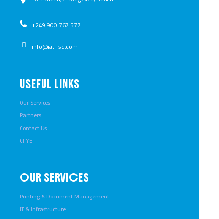
+249 900 767 577​
info@iatl-sd.com
USEFUL LINKS
Our Services
Partners
Contact Us
CFYE
OUR SERVICES
Printing & Document Management
IT & Infrastructure