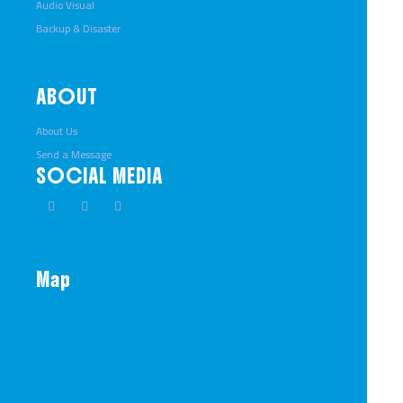
Audio Visual
Backup & Disaster
ABOUT
About Us
Send a Message
SOCIAL MEDIA
Map