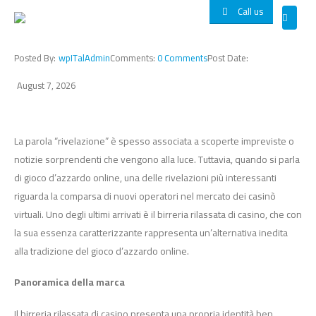
Call us
Posted By:
wpITalAdmin
Comments:
0 Comments
Post Date:
August 7, 2026
La parola “rivelazione” è spesso associata a scoperte impreviste o
notizie sorprendenti che vengono alla luce. Tuttavia, quando si parla
di gioco d’azzardo online, una delle rivelazioni più interessanti
riguarda la comparsa di nuovi operatori nel mercato dei casinò
virtuali. Uno degli ultimi arrivati è il birreria rilassata di casino, che con
la sua essenza caratterizzante rappresenta un’alternativa inedita
alla tradizione del gioco d’azzardo online.
Panoramica della marca
Il birreria rilassata di casino presenta una propria identità ben