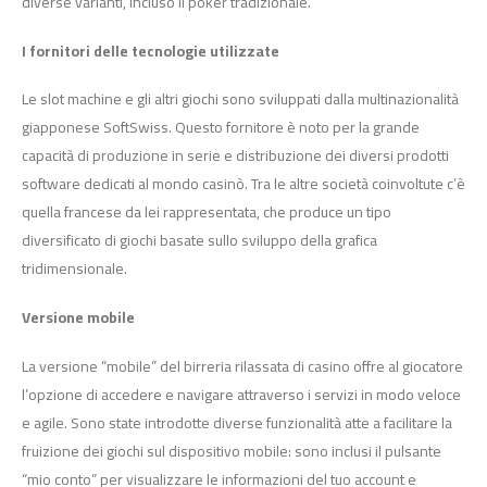
diverse varianti, incluso il poker tradizionale.
I fornitori delle tecnologie utilizzate
Le slot machine e gli altri giochi sono sviluppati dalla multinazionalità
giapponese SoftSwiss. Questo fornitore è noto per la grande
capacità di produzione in serie e distribuzione dei diversi prodotti
software dedicati al mondo casinò. Tra le altre società coinvoltute c’è
quella francese da lei rappresentata, che produce un tipo
diversificato di giochi basate sullo sviluppo della grafica
tridimensionale.
Versione mobile
La versione “mobile” del birreria rilassata di casino offre al giocatore
l’opzione di accedere e navigare attraverso i servizi in modo veloce
e agile. Sono state introdotte diverse funzionalità atte a facilitare la
fruizione dei giochi sul dispositivo mobile: sono inclusi il pulsante
“mio conto” per visualizzare le informazioni del tuo account e