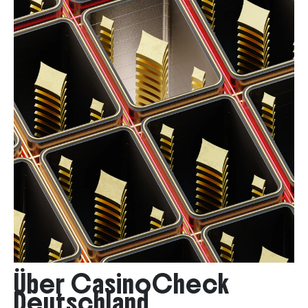
Über CasinoCheck
Deutschland