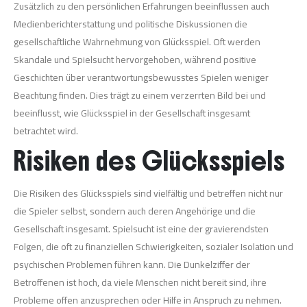
Zusätzlich zu den persönlichen Erfahrungen beeinflussen auch
Medienberichterstattung und politische Diskussionen die
gesellschaftliche Wahrnehmung von Glücksspiel. Oft werden
Skandale und Spielsucht hervorgehoben, während positive
Geschichten über verantwortungsbewusstes Spielen weniger
Beachtung finden. Dies trägt zu einem verzerrten Bild bei und
beeinflusst, wie Glücksspiel in der Gesellschaft insgesamt
betrachtet wird.
Risiken des Glücksspiels
Die Risiken des Glücksspiels sind vielfältig und betreffen nicht nur
die Spieler selbst, sondern auch deren Angehörige und die
Gesellschaft insgesamt. Spielsucht ist eine der gravierendsten
Folgen, die oft zu finanziellen Schwierigkeiten, sozialer Isolation und
psychischen Problemen führen kann. Die Dunkelziffer der
Betroffenen ist hoch, da viele Menschen nicht bereit sind, ihre
Probleme offen anzusprechen oder Hilfe in Anspruch zu nehmen.