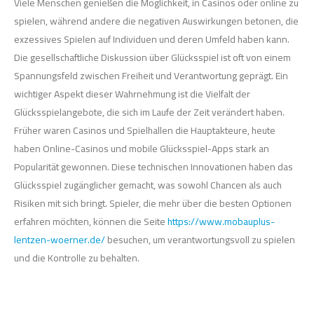
Viele Menschen genießen die Möglichkeit, in Casinos oder online zu
spielen, während andere die negativen Auswirkungen betonen, die
exzessives Spielen auf Individuen und deren Umfeld haben kann.
Die gesellschaftliche Diskussion über Glücksspiel ist oft von einem
Spannungsfeld zwischen Freiheit und Verantwortung geprägt. Ein
wichtiger Aspekt dieser Wahrnehmung ist die Vielfalt der
Glücksspielangebote, die sich im Laufe der Zeit verändert haben.
Früher waren Casinos und Spielhallen die Hauptakteure, heute
haben Online-Casinos und mobile Glücksspiel-Apps stark an
Popularität gewonnen. Diese technischen Innovationen haben das
Glücksspiel zugänglicher gemacht, was sowohl Chancen als auch
Risiken mit sich bringt. Spieler, die mehr über die besten Optionen
erfahren möchten, können die Seite
https://www.mobauplus-
lentzen-woerner.de/
besuchen, um verantwortungsvoll zu spielen
und die Kontrolle zu behalten.