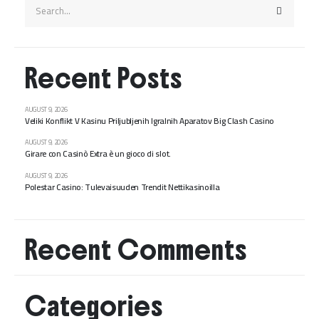
Recent Posts
AUGUST 9, 2026
Veliki Konflikt V Kasinu Priljubljenih Igralnih Aparatov Big Clash Casino
AUGUST 9, 2026
Girare con Casinò Extra è un gioco di slot.
AUGUST 9, 2026
Polestar Casino: Tulevaisuuden Trendit Nettikasinoilla
Recent Comments
Categories