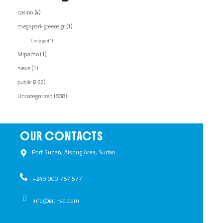
casino
(4)
megapari-greece.gr
(1)
Στοίχημα
(1)
Mrpacho
(1)
news
(1)
public
(262)
Uncategorized
(838)
OUR CONTACTS
Port Sudan, Alsoug Area, Sudan ​
+249 900 767 577​
info@iatl-sd.com