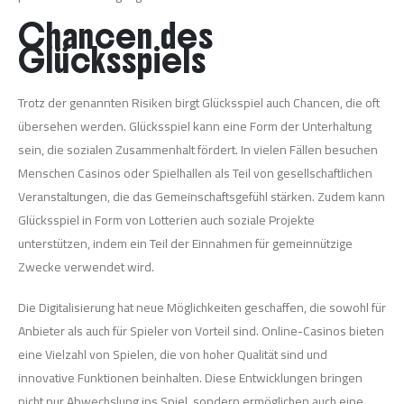
Chancen des
Glücksspiels
Trotz der genannten Risiken birgt Glücksspiel auch Chancen, die oft
übersehen werden. Glücksspiel kann eine Form der Unterhaltung
sein, die sozialen Zusammenhalt fördert. In vielen Fällen besuchen
Menschen Casinos oder Spielhallen als Teil von gesellschaftlichen
Veranstaltungen, die das Gemeinschaftsgefühl stärken. Zudem kann
Glücksspiel in Form von Lotterien auch soziale Projekte
unterstützen, indem ein Teil der Einnahmen für gemeinnützige
Zwecke verwendet wird.
Die Digitalisierung hat neue Möglichkeiten geschaffen, die sowohl für
Anbieter als auch für Spieler von Vorteil sind. Online-Casinos bieten
eine Vielzahl von Spielen, die von hoher Qualität sind und
innovative Funktionen beinhalten. Diese Entwicklungen bringen
nicht nur Abwechslung ins Spiel, sondern ermöglichen auch eine