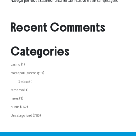
Navegar por novos casinos nunca foi tão intuitivo e sem complicações
Recent Comments
Categories
casino
(4)
megapari-greece.gr
(1)
Στοίχημα
(1)
Mrpacho
(1)
news
(1)
public
(262)
Uncategorized
(786)