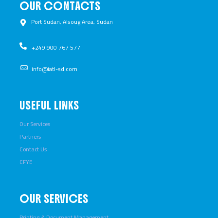
OUR CONTACTS
Port Sudan, Alsoug Area, Sudan ​
+249 900 767 577​
info@iatl-sd.com
USEFUL LINKS
Our Services
Partners
Contact Us
CFYE
OUR SERVICES
Printing & Document Management