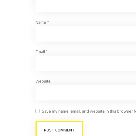
Name
*
Email
*
Website
Save my name, email, and website in this browser fo