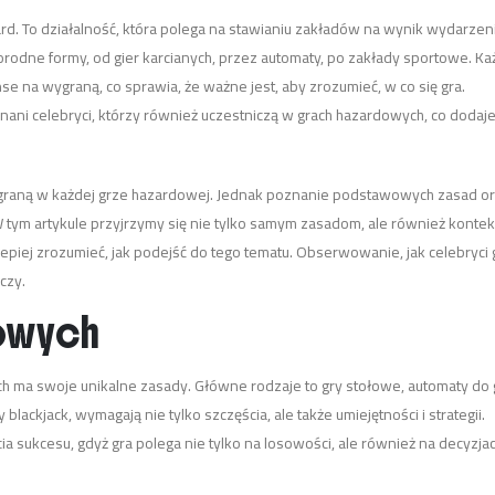
rd. To działalność, która polega na stawianiu zakładów na wynik wydarzeni
dne formy, od gier karcianych, przez automaty, po zakłady sportowe. Ka
 na wygraną, co sprawia, że ​​ważne jest, aby zrozumieć, w co się gra.
ni celebryci, którzy również uczestniczą w grach hazardowych, co dodaje
wygraną w każdej grze hazardowej. Jednak poznanie podstawowych zasad o
W tym artykule przyjrzymy się nie tylko samym zasadom, ale również konte
iej zrozumieć, jak podejść do tego tematu. Obserwowanie, jak celebryci g
aczy.
dowych
ich ma swoje unikalne zasady. Główne rodzaje to gry stołowe, automaty do 
blackjack, wymagają nie tylko szczęścia, ale także umiejętności i strategii.
ia sukcesu, gdyż gra polega nie tylko na losowości, ale również na decyzja