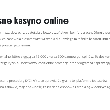
ne kasyno online
gier hazardowych z dbałością o bezpieczeństwo i komfort graczy. Oferuje p
, co zapewnia niesamowite wrażenia dla każdego miłośnika hazardu. Intuic
są proste i przyjemne.
witalne, które sięgają aż 16 000 zł oraz 500 darmowych spinów. To dosko
 dużego ryzyka. Dodatkowo, codzienne promocje oraz program VIP sprawiają
czne procedury KYC i AML, co sprawia, że gra na tej platformie jest zarówn
ę na zabawie, mając pewność, że ich dane osobowe i środki są w dobrych rę