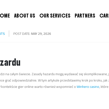
HOME
ABOUT US
OUR SERVICES
PARTNERS
CAR
NTS
POST DATE:
MAY 29, 2026
zardu
ludzi na całym świecie. Zasady hazardu mogą wydawać się skomplikowane,
chce grać odpowiedzialnie. W tym artykule przedstawimy krok po kroku, jak 
. W kontekście gier online warto również wspomnieć o
Winhero casino
, które