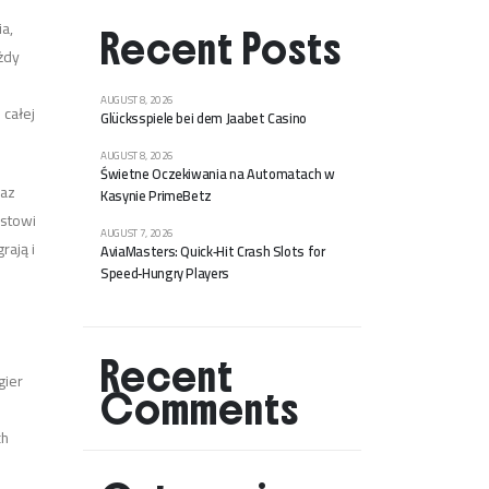
a,
Recent Posts
żdy
AUGUST 8, 2026
 całej
Glücksspiele bei dem Jaabet Casino
AUGUST 8, 2026
Świetne Oczekiwania na Automatach w
raz
Kasynie PrimeBetz
kstowi
AUGUST 7, 2026
rają i
AviaMasters: Quick‑Hit Crash Slots for
Speed‑Hungry Players
Recent
gier
Comments
ch