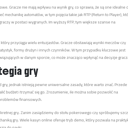
sowe. Gracze nie mają wpływu na wynik gry, co sprawia, że ​​są one idealne 
eć mechanikę automatów, w tym pojęcia takie jak RTP (Return to Player), kt
graczy w postaci wygranych. Im wyższy RTP, tym większe szanse na
 który przyciąga wielu entuzjastów. Gracze obstawiają wyniki meczów czy
tatystyk, formy drużyn i innych czynników. W tym przypadku kluczowe jest
wiązujących w danym sporcie, co może znacząco wpłynąć na decyzje gracz
tegia gry
 gry, jednak istnieją pewne uniwersalne zasady, które warto znać. Przede
ić budżet i trzymać się go. Zrozumienie, ile można sobie pozwolić na
a problemów finansowych.
kretnej gry. Zanim zasiądziemy do stołu pokerowego czy spróbujemy szcz
haniką gry. Wiele kasyn online oferuje tryb demo, który pozwala na prakty
zją do nauki.