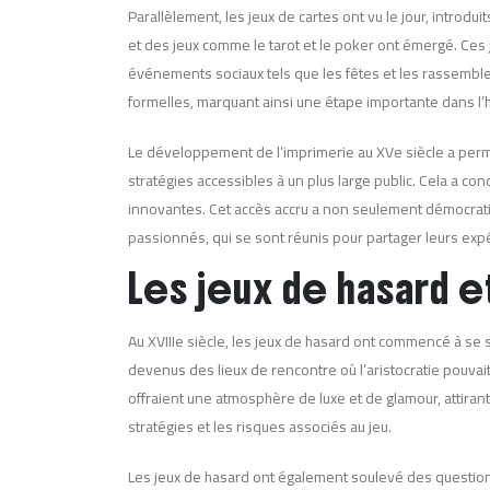
Parallèlement, les jeux de cartes ont vu le jour, intro
et des jeux comme le tarot et le poker ont émergé. Ces
événements sociaux tels que les fêtes et les rassembl
formelles, marquant ainsi une étape importante dans l’hi
Le développement de l’imprimerie au XVe siècle a permi
stratégies accessibles à un plus large public. Cela a co
innovantes. Cet accès accru a non seulement démocrat
passionnés, qui se sont réunis pour partager leurs ex
Les jeux de hasard 
Au XVIIIe siècle, les jeux de hasard ont commencé à se
devenus des lieux de rencontre où l’aristocratie pouvait s
offraient une atmosphère de luxe et de glamour, attira
stratégies et les risques associés au jeu.
Les jeux de hasard ont également soulevé des questions 