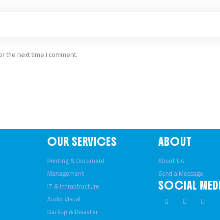
r the next time I comment.
OUR SERVICES
ABOUT
Printing & Document
About Us
Management
Send a Message
SOCIAL MED
IT & Infrastructure
Audio Visual
Backup & Disaster