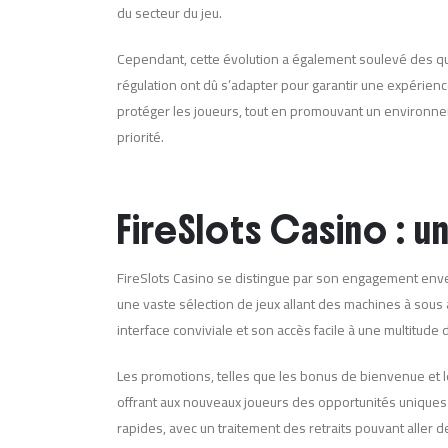
du secteur du jeu.
Cependant, cette évolution a également soulevé des ques
régulation ont dû s’adapter pour garantir une expérie
protéger les joueurs, tout en promouvant un environn
priorité.
FireSlots Casino : 
FireSlots Casino se distingue par son engagement envers
une vaste sélection de jeux allant des machines à sous
interface conviviale et son accès facile à une multitude
Les promotions, telles que les bonus de bienvenue et le
offrant aux nouveaux joueurs des opportunités uniques 
rapides, avec un traitement des retraits pouvant aller d