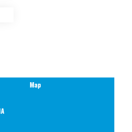
Map
IA