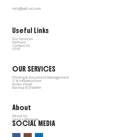
info@iatl-sd.com
Useful Links
Our Services
Partners
Contact Us
CFYE
OUR SERVICES
Printing & Document Management
IT & Infrastructure
Audio Visual
Backup & Disaster
About
About Us
Send a Message
SOCIAL MEDIA