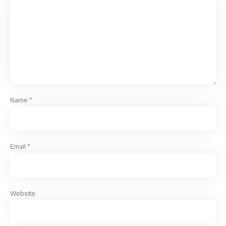
Name
*
Email
*
Website