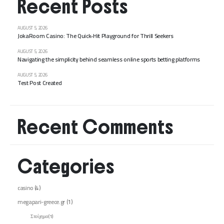
Recent Posts
AUGUST 5, 2026
JokaRoom Casino: The Quick‑Hit Playground for Thrill Seekers
AUGUST 5, 2026
Navigating the simplicity behind seamless online sports betting platforms
AUGUST 5, 2026
Test Post Created
Recent Comments
Categories
casino
(4)
megapari-greece.gr
(1)
Στοίχημα
(1)