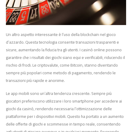
Un altro aspetto interessante è l’uso della blockchain nel gioco
d’azzardo. Questa tecnologia consente transazioni trasparenti e
sicure, aumentando la fiducia tra gli utenti. I casinò online possono
garantire che i risultati dei giochi siano equi e verificabili, riducendo il
rischio di frodi. Le criptovalute, come Bitcoin, stanno diventando
sempre più popolari come metodo di pagamento, rendendo le
transazioni più rapide e anonime.
Le app mobili sono un’altra tendenza crescente. Sempre più
giocatori preferiscono utilizzare i loro smartphone per accedere ai
giochi da casinò, rendendo necessaria l’ottimizzazione delle
piattaforme per i dispositivi mobili. Questo ha portato a un aumento
delle offerte di giochi e scommesse in tempo reale, consentendo
agli utenti di giocare ovunque e in qualsiasi momento, favorendo