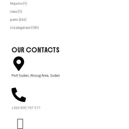
Mrpacho
(1)
news
(1)
public
(262)
Uncategorized
(781)
OUR CONTACTS
Port Sudan, Alsoug Area, Sudan ​
+249 900 767 577​