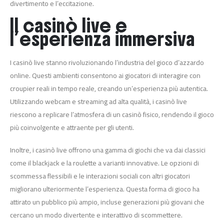
divertimento e l’eccitazione.
Il casinò live e
l’esperienza immersiva
I casinò live stanno rivoluzionando l’industria del gioco d’azzardo
online. Questi ambienti consentono ai giocatori di interagire con
croupier reali in tempo reale, creando un’esperienza più autentica.
Utilizzando webcam e streaming ad alta qualità, i casinò live
riescono a replicare l’atmosfera di un casinò fisico, rendendo il gioco
più coinvolgente e attraente per gli utenti.
Inoltre, i casinò live offrono una gamma di giochi che va dai classici
come il blackjack e la roulette a varianti innovative. Le opzioni di
scommessa flessibili e le interazioni sociali con altri giocatori
migliorano ulteriormente l’esperienza. Questa forma di gioco ha
attirato un pubblico più ampio, incluse generazioni più giovani che
cercano un modo divertente e interattivo di scommettere.