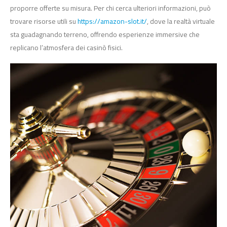
proporre offerte su misura. Per chi cerca ulteriori informazioni, può
trovare risorse utili su
https://amazon-slot.it/
, dove la realtà virtuale
sta guadagnando terreno, offrendo esperienze immersive che
replicano l’atmosfera dei casinò fisici.