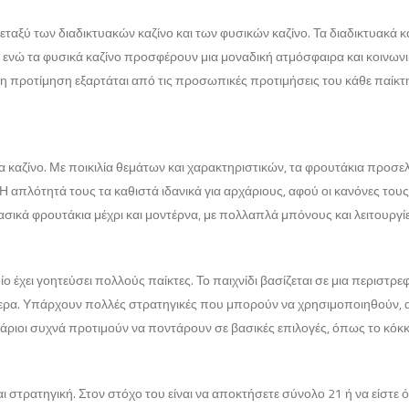
μεταξύ των διαδικτυακών καζίνο και των φυσικών καζίνο. Τα διαδικτυακά κ
, ενώ τα φυσικά καζίνο προσφέρουν μια μοναδική ατμόσφαιρα και κοινων
αι η προτίμηση εξαρτάται από τις προσωπικές προτιμήσεις του κάθε παίκτ
ια καζίνο. Με ποικιλία θεμάτων και χαρακτηριστικών, τα φρουτάκια προσ
Η απλότητά τους τα καθιστά ιδανικά για αρχάριους, αφού οι κανόνες τους 
λασικά φρουτάκια μέχρι και μοντέρνα, με πολλαπλά μπόνους και λειτουργί
ίο έχει γοητεύσει πολλούς παίκτες. Το παιχνίδι βασίζεται σε μια περιστρ
μερα. Υπάρχουν πολλές στρατηγικές που μπορούν να χρησιμοποιηθούν, 
άριοι συχνά προτιμούν να ποντάρουν σε βασικές επιλογές, όπως το κόκκ
αι στρατηγική. Στον στόχο του είναι να αποκτήσετε σύνολο 21 ή να είστε 