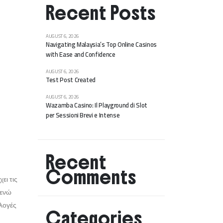
Recent Posts
AUGUST 6, 2026
Navigating Malaysia’s Top Online Casinos
with Ease and Confidence
AUGUST 6, 2026
Test Post Created
AUGUST 6, 2026
Wazamba Casino: Il Playground di Slot
per Sessioni Brevi e Intense
Recent
Comments
ει τις
 ενώ
λογές
Categories