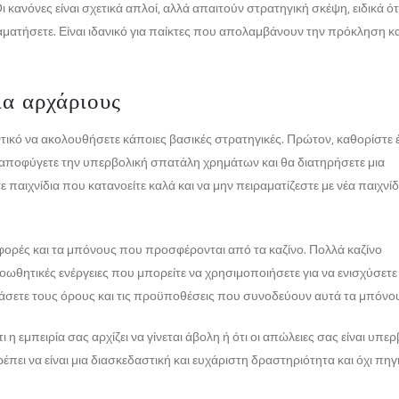
ι κανόνες είναι σχετικά απλοί, αλλά απαιτούν στρατηγική σκέψη, ειδικά ό
ταματήσετε. Είναι ιδανικό για παίκτες που απολαμβάνουν την πρόκληση κα
ια αρχάριους
ημαντικό να ακολουθήσετε κάποιες βασικές στρατηγικές. Πρώτον, καθορίστε 
α αποφύγετε την υπερβολική σπατάλη χρημάτων και θα διατηρήσετε μια
τε παιχνίδια που κατανοείτε καλά και να μην πειραματίζεστε με νέα παιχνίδ
φορές και τα μπόνους που προσφέρονται από τα καζίνο. Πολλά καζίνο
ητικές ενέργειες που μπορείτε να χρησιμοποιήσετε για να ενισχύσετε
βάσετε τους όρους και τις προϋποθέσεις που συνοδεύουν αυτά τα μπόνο
 η εμπειρία σας αρχίζει να γίνεται άβολη ή ότι οι απώλειες σας είναι υπερ
πρέπει να είναι μια διασκεδαστική και ευχάριστη δραστηριότητα και όχι πηγ