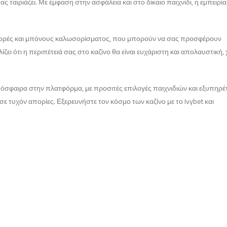
ς ταιριάζει. Με έμφαση στην ασφάλεια και στο δίκαιο παιχνίδι, η εμπειρί
σφορές και μπόνους καλωσορίσματος, που μπορούν να σας προσφέρουν
ίζει ότι η περιπέτειά σας στο καζίνο θα είναι ευχάριστη και απολαυστική,
τμόσφαιρα στην πλατφόρμα, με προσιτές επιλογές παιχνιδιών και εξυπηρ
σε τυχόν απορίες. Εξερευνήστε τον κόσμο των καζίνο με το Ivybet και