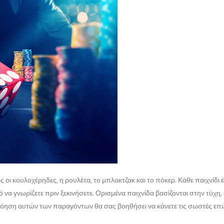
οι κουλοχέρηδες, η ρουλέτα, το μπλακτζακ και το πόκερ. Κάθε παιχνίδι έχ
κό να γνωρίζετε πριν ξεκινήσετε. Ορισμένα παιχνίδα βασίζονται στην τύχη,
ανόηση αυτών των παραγόντων θα σας βοηθήσει να κάνετε τις σωστές επι