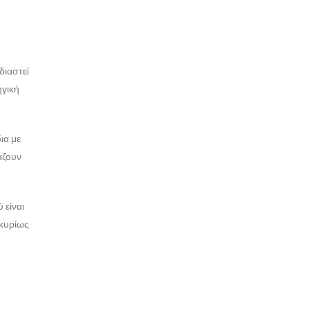
διαστεί
ηγική
ια με
άζουν
 είναι
 κυρίως