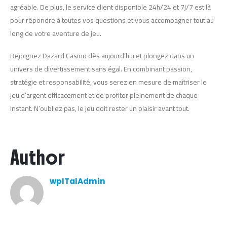
agréable. De plus, le service client disponible 24h/24 et 7j/7 est là
pour répondre à toutes vos questions et vous accompagner tout au
long de votre aventure de jeu.
Rejoignez Dazard Casino dès aujourd’hui et plongez dans un
univers de divertissement sans égal. En combinant passion,
stratégie et responsabilité, vous serez en mesure de maîtriser le
jeu d’argent efficacement et de profiter pleinement de chaque
instant. N’oubliez pas, le jeu doit rester un plaisir avant tout.
Author
wpITalAdmin