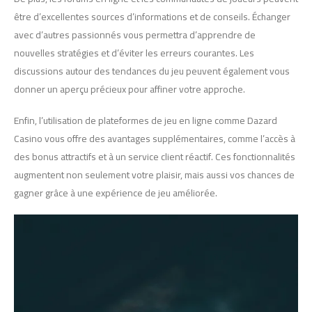
être d’excellentes sources d’informations et de conseils. Échanger
avec d’autres passionnés vous permettra d’apprendre de
nouvelles stratégies et d’éviter les erreurs courantes. Les
discussions autour des tendances du jeu peuvent également vous
donner un aperçu précieux pour affiner votre approche.
Enfin, l’utilisation de plateformes de jeu en ligne comme Dazard
Casino vous offre des avantages supplémentaires, comme l’accès à
des bonus attractifs et à un service client réactif. Ces fonctionnalités
augmentent non seulement votre plaisir, mais aussi vos chances de
gagner grâce à une expérience de jeu améliorée.