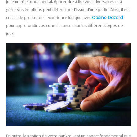
joue un rôle fondamental. Apprendre à lire vos adversaires et à
gérer vos émotions peut déterminer l’issue d’une partie. Ainsi, il est
crucial de profiter de l’expérience ludique avec
Casino Dazard
pour approfondir vos connaissances sur les différents types de
jeux.
En outre, la gestion de votre bankroll est un aspect fondamental que