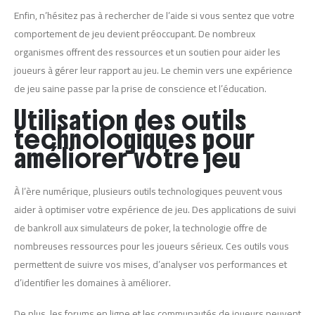
Enfin, n’hésitez pas à rechercher de l’aide si vous sentez que votre
comportement de jeu devient préoccupant. De nombreux
organismes offrent des ressources et un soutien pour aider les
joueurs à gérer leur rapport au jeu. Le chemin vers une expérience
de jeu saine passe par la prise de conscience et l’éducation.
Utilisation des outils
technologiques pour
améliorer votre jeu
À l’ère numérique, plusieurs outils technologiques peuvent vous
aider à optimiser votre expérience de jeu. Des applications de suivi
de bankroll aux simulateurs de poker, la technologie offre de
nombreuses ressources pour les joueurs sérieux. Ces outils vous
permettent de suivre vos mises, d’analyser vos performances et
d’identifier les domaines à améliorer.
De plus, les forums en ligne et les communautés de joueurs peuvent