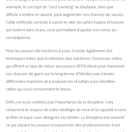
exemple, le concept de “card counting” au blackjack, bien que
difficile à mettre en œuvre, peut augmenter vos chances de succès.
Cette méthode consiste à suivre le ratio de cartes hautes et basses
qui restent dans le jeu, vous permettant d’ajuster vos mises en
conséquence.
Pour les joueurs de machines à sous, il existe également des
techniques telles que la sélection des machines. Choisissez celles
qui offrent un taux de retour aux joueurs (RTP) élevé pour maximiser
vos chances de gains sur le long terme. N’hésitez pas à tester
différentes machines et à analyser les résultats pour identifier
celles qui vous conviennent le mieux.
Enfin, ne sous-estimez pas l’importance de la discipline. Cela
comprend le respect de votre stratégie de mise et la capacité à vous
arrêter lorsque vous atteignez vos limites. La discipline est souvent
ce qui sépare les joueurs occasionnels des professionnels. Il est