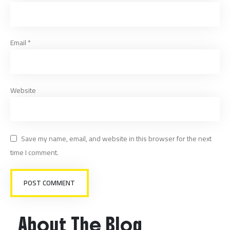
Email
*
Website
Save my name, email, and website in this browser for the next
time I comment.
About The Blog