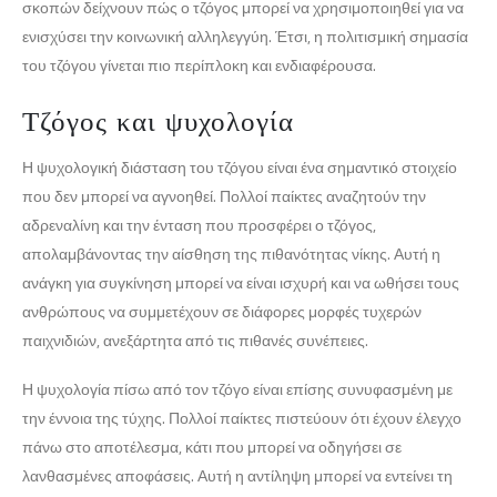
σκοπών δείχνουν πώς ο τζόγος μπορεί να χρησιμοποιηθεί για να
ενισχύσει την κοινωνική αλληλεγγύη. Έτσι, η πολιτισμική σημασία
του τζόγου γίνεται πιο περίπλοκη και ενδιαφέρουσα.
Τζόγος και ψυχολογία
Η ψυχολογική διάσταση του τζόγου είναι ένα σημαντικό στοιχείο
που δεν μπορεί να αγνοηθεί. Πολλοί παίκτες αναζητούν την
αδρεναλίνη και την ένταση που προσφέρει ο τζόγος,
απολαμβάνοντας την αίσθηση της πιθανότητας νίκης. Αυτή η
ανάγκη για συγκίνηση μπορεί να είναι ισχυρή και να ωθήσει τους
ανθρώπους να συμμετέχουν σε διάφορες μορφές τυχερών
παιχνιδιών, ανεξάρτητα από τις πιθανές συνέπειες.
Η ψυχολογία πίσω από τον τζόγο είναι επίσης συνυφασμένη με
την έννοια της τύχης. Πολλοί παίκτες πιστεύουν ότι έχουν έλεγχο
πάνω στο αποτέλεσμα, κάτι που μπορεί να οδηγήσει σε
λανθασμένες αποφάσεις. Αυτή η αντίληψη μπορεί να εντείνει τη