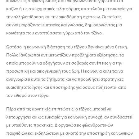
κοινωνικές συγκεντρώσεις που διοργανώνονται γύρω από τα
καζίνο ή τις στοιχηματικές πλατφόρμες αποτελούν μια ευκαιρία για
την αλληλεπίδραση και την οικοδόμηση σχέσεων. Οι παίκτες
συχνά μοιράζονται εμπειρίες και γνώσεις, δημιουργώντας μια
κοινότητα που αναπτύσσεται γύρω από τον τζόγο.
Ωστόσο, η κοινωνική διάσταση του τζόγου δεν είναι μόνο θετική.
Πολλοί άνθρωποι αντιμετωπίζουν προβλήματα εξάρτησης, τα
οποία μπορούν να οδηγήσουν σε σοβαρές συνέπειες για την
προσωπική και οικογενειακή τους ζωή. Η κοινωνία καλείται να
αναγνωρίσει αυτά τα ζητήματα και να προωθήσει στρατηγικές
ευαισθητοποίησης και υποστήριξης για όσους πλήττονται από
τον εθισμό στον τζόγο.
Πέρα από τις αρνητικές επιπτώσεις, ο τζόγος μπορεί να
λειτουργήσει και ως ευκαιρία για κοινωνική συνοχή, αν συνδυαστεί
με υπεύθυνες πρακτικές. Διοργανώσεις φιλανθρωπικών
παιχνιδιών και εκδηλώσεων με σκοπό την υποστήριξη κοινωνικών