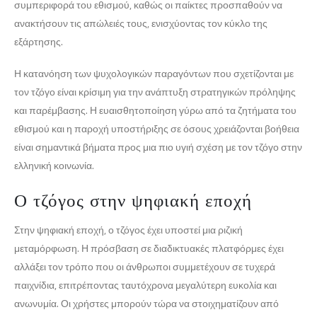
συμπεριφορά του εθισμού, καθώς οι παίκτες προσπαθούν να
ανακτήσουν τις απώλειές τους, ενισχύοντας τον κύκλο της
εξάρτησης.
Η κατανόηση των ψυχολογικών παραγόντων που σχετίζονται με
τον τζόγο είναι κρίσιμη για την ανάπτυξη στρατηγικών πρόληψης
και παρέμβασης. Η ευαισθητοποίηση γύρω από τα ζητήματα του
εθισμού και η παροχή υποστήριξης σε όσους χρειάζονται βοήθεια
είναι σημαντικά βήματα προς μια πιο υγιή σχέση με τον τζόγο στην
ελληνική κοινωνία.
Ο τζόγος στην ψηφιακή εποχή
Στην ψηφιακή εποχή, ο τζόγος έχει υποστεί μια ριζική
μεταμόρφωση. Η πρόσβαση σε διαδικτυακές πλατφόρμες έχει
αλλάξει τον τρόπο που οι άνθρωποι συμμετέχουν σε τυχερά
παιχνίδια, επιτρέποντας ταυτόχρονα μεγαλύτερη ευκολία και
ανωνυμία. Οι χρήστες μπορούν τώρα να στοιχηματίζουν από