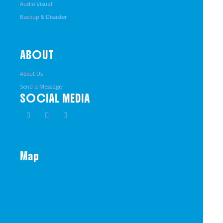
Audio Visual
Backup & Disaster
ABOUT
About Us
Send a Message
SOCIAL MEDIA
Map