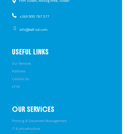
Port Sudan, Alsoug Area, Sudan ​
+249 900 767 577​
info@iatl-sd.com
USEFUL LINKS
Our Services
Partners
Contact Us
CFYE
OUR SERVICES
Printing & Document Management
IT & Infrastructure