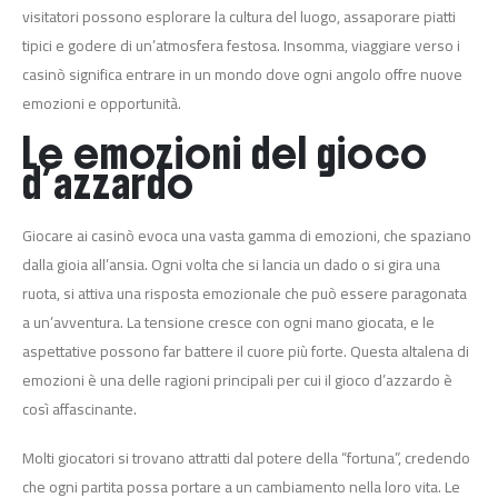
visitatori possono esplorare la cultura del luogo, assaporare piatti
tipici e godere di un’atmosfera festosa. Insomma, viaggiare verso i
casinò significa entrare in un mondo dove ogni angolo offre nuove
emozioni e opportunità.
Le emozioni del gioco
d’azzardo
Giocare ai casinò evoca una vasta gamma di emozioni, che spaziano
dalla gioia all’ansia. Ogni volta che si lancia un dado o si gira una
ruota, si attiva una risposta emozionale che può essere paragonata
a un’avventura. La tensione cresce con ogni mano giocata, e le
aspettative possono far battere il cuore più forte. Questa altalena di
emozioni è una delle ragioni principali per cui il gioco d’azzardo è
così affascinante.
Molti giocatori si trovano attratti dal potere della “fortuna”, credendo
che ogni partita possa portare a un cambiamento nella loro vita. Le