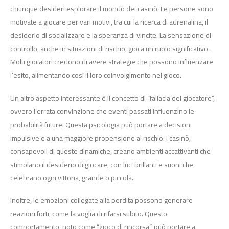
chiunque desideri esplorare il mondo dei casinò. Le persone sono
motivate a giocare per vari motivi, tra cui la ricerca di adrenalina, il
desiderio di socializzare e la speranza di vincite. La sensazione di
controllo, anche in situazioni di rischio, gioca un ruolo significativo.
Molti giocatori credono di avere strategie che possono influenzare
l’esito, alimentando così il loro coinvolgimento nel gioco.
Un altro aspetto interessante è il concetto di “fallacia del giocatore”,
ovvero l’errata convinzione che eventi passati influenzino le
probabilità future. Questa psicologia può portare a decisioni
impulsive e a una maggiore propensione al rischio. I casinò,
consapevoli di queste dinamiche, creano ambienti accattivanti che
stimolano il desiderio di giocare, con luci brillanti e suoni che
celebrano ogni vittoria, grande o piccola.
Inoltre, le emozioni collegate alla perdita possono generare
reazioni forti, come la voglia di rifarsi subito. Questo
comportamento, noto come “gioco di rincorsa”, può portare a