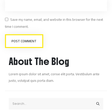
Save my name, email, and website in this browser for the next
time I comment.
About The Blog
Lorem ipsum dolor sit amet, conse elit porta. Vestibulum ante
justo, volutpat quis porta diam.