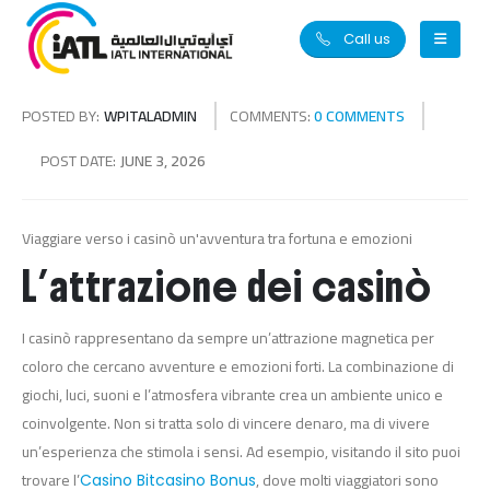
Call us
POSTED BY:
WPITALADMIN
COMMENTS:
0 COMMENTS
POST DATE:
JUNE 3, 2026
Viaggiare verso i casinò un'avventura tra fortuna e emozioni
L’attrazione dei casinò
I casinò rappresentano da sempre un’attrazione magnetica per
coloro che cercano avventure e emozioni forti. La combinazione di
giochi, luci, suoni e l’atmosfera vibrante crea un ambiente unico e
coinvolgente. Non si tratta solo di vincere denaro, ma di vivere
un’esperienza che stimola i sensi. Ad esempio, visitando il sito puoi
trovare l’
, dove molti viaggiatori sono
Casino Bitcasino Bonus