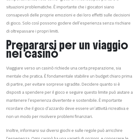
situazioni problematiche. È importante che i giocatori siano
consapevoli delle proprie emozioni e dei loro effetti sulle decisioni
di gioco. Solo così possono godere dell’esperienza senza rischiare
di oltrepassare i propri limiti.
Prepararsi per un viaggio
nei casinò
Viaggiare verso un casinò richiede una certa preparazione, sia
mentale che pratica. È fondamentale stabilire un budget chiaro prima
di partire, per evitare sorprese sgradite. Decidere quanto si è
disposti a spendere per il gioco e seguire questo limite può aiutare a
mantenere l’esperienza divertente e sostenibile. È importante
ricordare che il gioco d’azzardo deve essere un’attività ricreativa e
non un modo per risolvere problemi finanziari.
Inoltre, informarsi sui diversi giochi e sulle regole può arricchire
l’esperienza. Ogni casinò ha una varietà di opzioni, e conoscere le