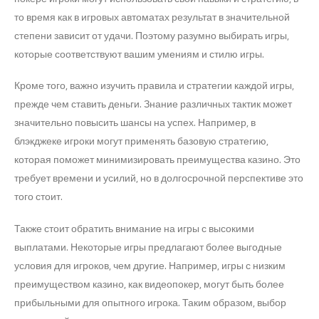
то время как в игровых автоматах результат в значительной
степени зависит от удачи. Поэтому разумно выбирать игры,
которые соответствуют вашим умениям и стилю игры.
Кроме того, важно изучить правила и стратегии каждой игры,
прежде чем ставить деньги. Знание различных тактик может
значительно повысить шансы на успех. Например, в
блэкджеке игроки могут применять базовую стратегию,
которая поможет минимизировать преимущества казино. Это
требует времени и усилий, но в долгосрочной перспективе это
того стоит.
Также стоит обратить внимание на игры с высокими
выплатами. Некоторые игры предлагают более выгодные
условия для игроков, чем другие. Например, игры с низким
преимуществом казино, как видеопокер, могут быть более
прибыльными для опытного игрока. Таким образом, выбор