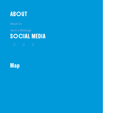
ABOUT
About Us
Send a Message
SOCIAL MEDIA
Map