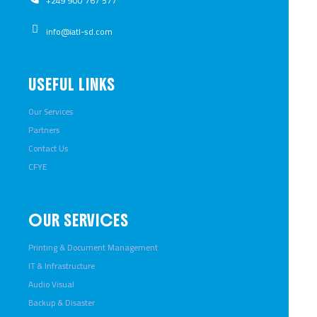
+249 900 767 577​
info@iatl-sd.com
USEFUL LINKS
Our Services
Partners
Contact Us
CFYE
OUR SERVICES
Printing & Document Management
IT & Infrastructure
Audio Visual
Backup & Disaster