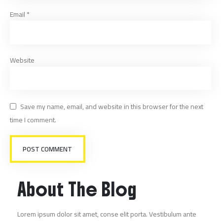
Email
*
Website
Save my name, email, and website in this browser for the next
time I comment.
About The Blog
Lorem ipsum dolor sit amet, conse elit porta. Vestibulum ante