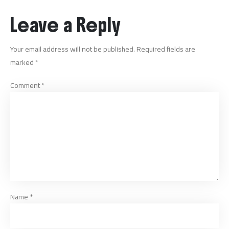
Leave a Reply
Your email address will not be published.
Required fields are
marked
*
Comment
*
Name
*